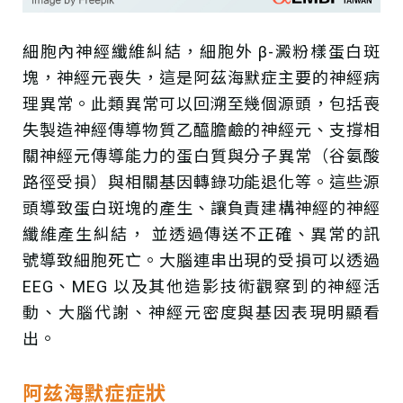
細胞內神經纖維糾結，細胞外 β-澱粉樣蛋白斑
塊，神經元喪失，這是阿茲海默症主要的神經病
理異常。此類異常可以回溯至幾個源頭，包括喪
失製造神經傳導物質乙醯膽鹼的神經元、支撐相
關神經元傳導能力的蛋白質與分子異常（谷氨酸
路徑受損）與相關基因轉錄功能退化等。這些源
頭導致蛋白斑塊的產生、讓負責建構神經的神經
纖維產生糾結， 並透過傳送不正確、異常的訊
號導致細胞死亡。大腦連串出現的受損可以透過
EEG、MEG 以及其他造影技術觀察到的神經活
動、大腦代謝、神經元密度與基因表現明顯看
出。
阿兹海默症症狀