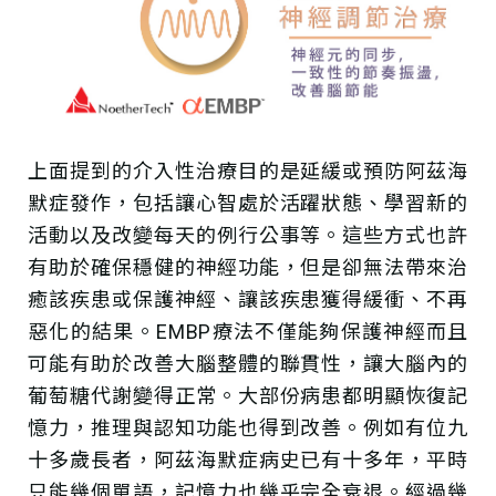
上面提到的介入性治療目的是延緩或預防阿茲海
默症發作，包括讓心智處於活躍狀態、學習新的
活動以及改變每天的例行公事等。這些方式也許
有助於確保穩健的神經功能，但是卻無法帶來治
癒該疾患或保護神經、讓該疾患獲得緩衝、不再
惡化的結果。EMBP療法不僅能夠保護神經而且
可能有助於改善大腦整體的聯貫性，讓大腦內的
葡萄糖代謝變得正常。大部份病患都明顯恢復記
憶力，推理與認知功能也得到改善。例如有位九
十多歲長者，阿茲海默症病史已有十多年，平時
只能幾個單語，記憶力也幾乎完全衰退。經過幾